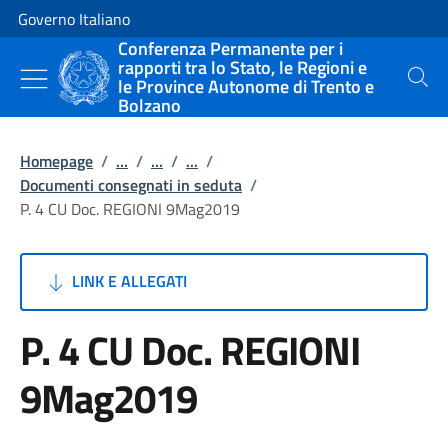
Vai al contenuto
Vai alla navigazione del sito
Governo Italiano
Conferenza Permanente per i
rapporti tra lo Stato, le Regioni e
le Province Autonome di Trento e
Cerca
Bolzano
Homepage
/
...
/
...
/
...
/
Documenti consegnati in seduta
/
P. 4 CU Doc. REGIONI 9Mag2019
LINK E ALLEGATI
P. 4 CU Doc. REGIONI
9Mag2019