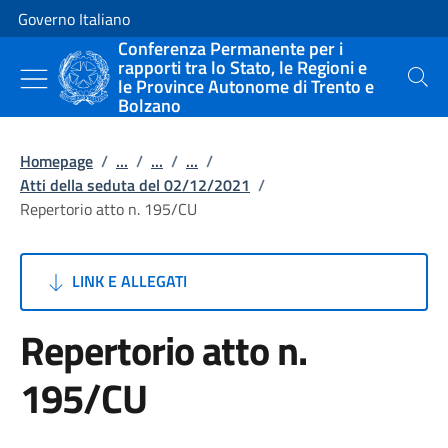
Vai al contenuto
Vai alla navigazione del sito
Governo Italiano
Conferenza Permanente per i
rapporti tra lo Stato, le Regioni e
le Province Autonome di Trento e
Cerca
Bolzano
Homepage
/
...
/
...
/
...
/
Atti della seduta del 02/12/2021
/
Repertorio atto n. 195/CU
LINK E ALLEGATI
Repertorio atto n.
195/CU