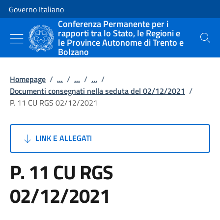
Vai al contenuto
Vai alla navigazione del sito
Governo Italiano
Conferenza Permanente per i
rapporti tra lo Stato, le Regioni e
le Province Autonome di Trento e
Cerca
Bolzano
Homepage
/
...
/
...
/
...
/
Documenti consegnati nella seduta del 02/12/2021
/
P. 11 CU RGS 02/12/2021
LINK E ALLEGATI
P. 11 CU RGS
02/12/2021