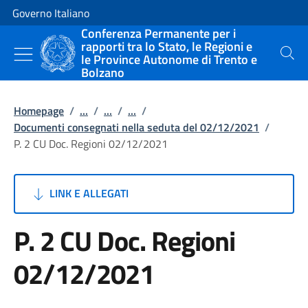
Vai al contenuto
Vai alla navigazione del sito
Governo Italiano
Conferenza Permanente per i
rapporti tra lo Stato, le Regioni e
le Province Autonome di Trento e
Cerca
Bolzano
Homepage
/
...
/
...
/
...
/
Documenti consegnati nella seduta del 02/12/2021
/
P. 2 CU Doc. Regioni 02/12/2021
LINK E ALLEGATI
P. 2 CU Doc. Regioni
02/12/2021