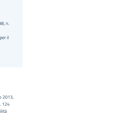
98, n.
per il
to 2013,
n. 124
lità