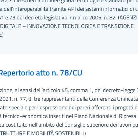
 82, sullo schema di Linee guida tecnologie e standard per l
a dell’interoperabilità tramite API dei sistemi informatici di c
 51 e 73 del decreto legislativo 7 marzo 2005, n. 82. (AGENZ
A DIGITALE – INNOVAZIONE TECNOLOGICA E TRANSIZIONE
E)
Repertorio atto n. 78/CU
ione, ai sensi dell’articolo 45, comma 1, del decreto-legge
021, n. 77, di tre rappresentanti della Conferenza Unificata
ato speciale per l'espressione dei pareri afferenti i progetti d
ità tecnico-economica inseriti nel Piano Nazionale di Ripresa 
za costituito nell’ambito del Consiglio superiore dei lavori pu
TRUTTURE E MOBILITÀ SOSTENIBILI)