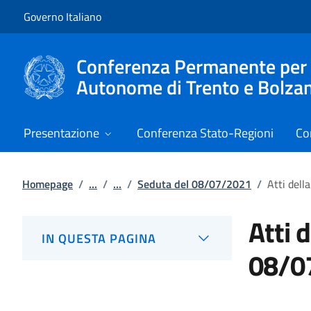
Vai al contenuto
Vai alla navigazione del sito
Governo Italiano
Conferenza Permanente per i r
Autonome di Trento e Bolza
Presentazione
Conferenza Stato-Regioni
Co
Homepage
/
...
/
...
/
Seduta del 08/07/2021
/
Atti del
Atti 
IN QUESTA PAGINA
08/0