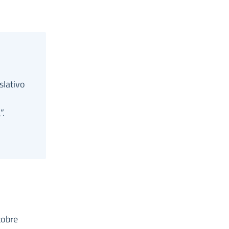
slativo
”.
tobre