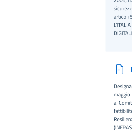
2005, n.
sicurezz
articoli
L’ITALI
DIGITAL
Designaz
maggio 2
al Comit
fattibil
Resilien
(INFRAS