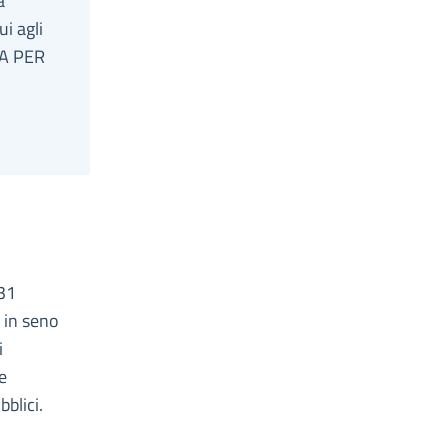
a
ui agli
IA PER
 31
 in seno
i
e
bblici.