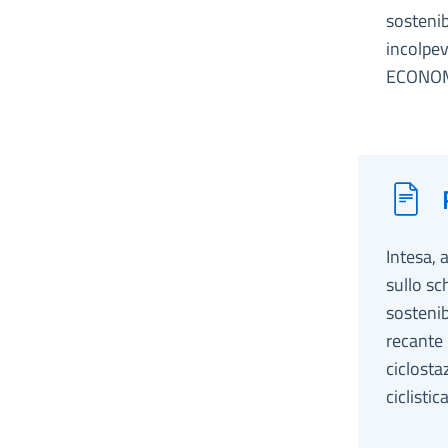
sostenib
incolpe
ECONOM
Intesa, 
sullo sc
sostenib
recante 
ciclosta
ciclist