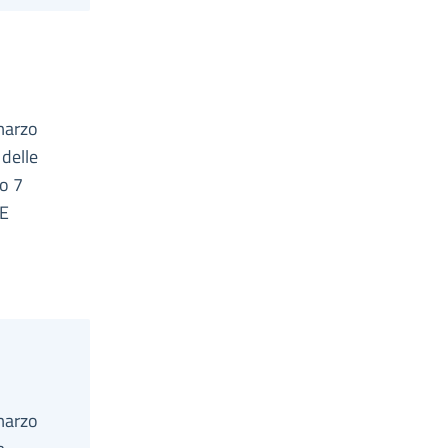
 marzo
 delle
vo 7
NE
 marzo