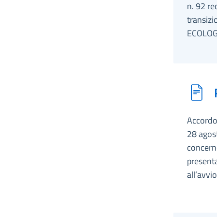
n. 92 re
transizi
ECOLOG
Accordo,
28 agost
concerne
presenta
all’avv