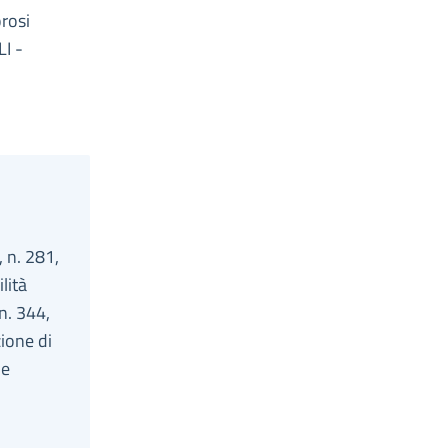
orosi
I -
, n. 281,
lità
n. 344,
zione di
ne