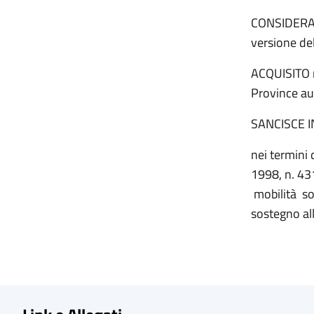
CONSIDERATO
versione de
ACQUISITO n
Province au
SANCISCE 
nei termini 
1998, n. 431
mobilità sos
sostegno all