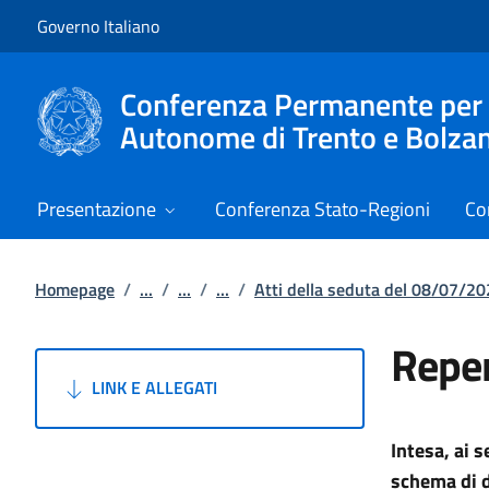
Vai al contenuto
Vai alla navigazione del sito
Governo Italiano
Conferenza Permanente per i r
Autonome di Trento e Bolza
Presentazione
Conferenza Stato-Regioni
Co
Homepage
/
...
/
...
/
...
/
Atti della seduta del 08/07/2
Reper
LINK E ALLEGATI
Intesa, ai 
schema di d