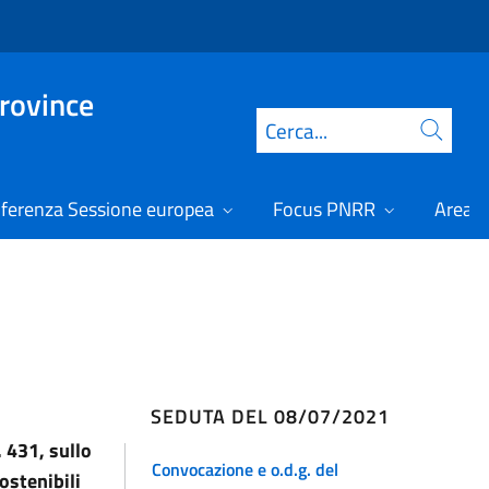
Province
Cerca
ferenza Sessione europea
Focus PNRR
Area r
SEDUTA DEL 08/07/2021
 431, sullo
Convocazione e o.d.g. del
ostenibili