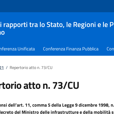
apporti tra lo Stato, le Regioni e le 
no
nferenza Unificata
Conferenza Finanza Pubblica
Con
021
/
Repertorio atto n. 73/CU
torio atto n. 73/CU
sensi dell’art. 11, comma 5 della Legge 9 dicembre 1998, n.
ecreto del Ministro delle infrastrutture e della mobilità s