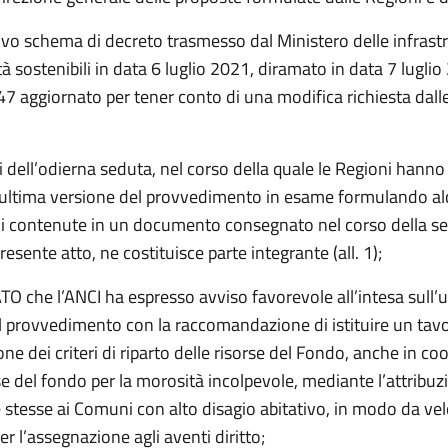
ovo schema di decreto trasmesso dal Ministero delle infrastr
tà sostenibili in data 6 luglio 2021, diramato in data 7 lugli
7 aggiornato per tener conto di una modifica richiesta dall
iti dell’odierna seduta, nel corso della quale le Regioni hann
ll’ultima versione del provvedimento in esame formulando a
i contenute in un documento consegnato nel corso della se
presente atto, ne costituisce parte integrante (all. 1);
 che l’ANCI ha espresso avviso favorevole all’intesa sull’u
l provvedimento con la raccomandazione di istituire un tavo
ione dei criteri di riparto delle risorse del Fondo, anche in 
se del fondo per la morosità incolpevole, mediante l’attribuz
e stesse ai Comuni con alto disagio abitativo, in modo da vel
r l’assegnazione agli aventi diritto;