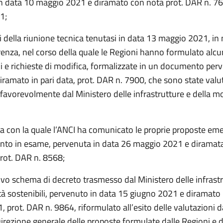
n data 10 maggio 2021 e diramato con nota prot. DAR n. 76
1;
iti della riunione tecnica tenutasi in data 13 maggio 2021, in
enza, nel corso della quale le Regioni hanno formulato alc
i e richieste di modifica, formalizzate in un documento perv
diramato in pari data, prot. DAR n. 7900, che sono state valut
favorevolmente dal Ministero delle infrastrutture e della mo
ta con la quale l’ANCI ha comunicato le proprie proposte em
to in esame, pervenuta in data 26 maggio 2021 e diramata 
prot. DAR n. 8568;
ovo schema di decreto trasmesso dal Ministero delle infrastr
tà sostenibili, pervenuto in data 15 giugno 2021 e diramato
 prot. DAR n. 9864, riformulato all’esito delle valutazioni d
rezione generale delle proposte formulate dalle Regioni e d