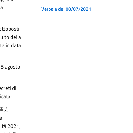
za
Verbale del 08/07/2021
ottoposti
uito della
ta in data
28 agosto
creti di
icata;
lità
la
lità 2021,