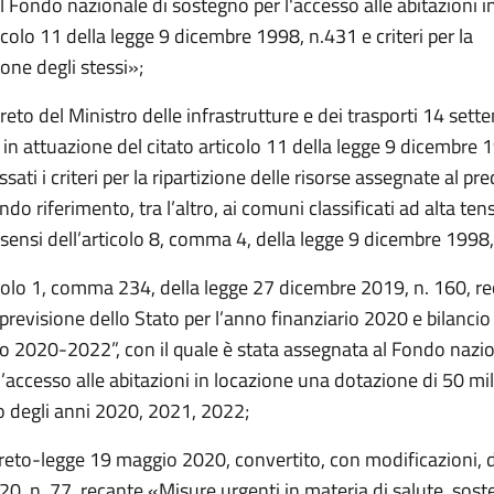
 Fondo nazionale di sostegno per l'accesso alle abitazioni i
rticolo 11 della legge 9 dicembre 1998, n.431 e criteri per la
one degli stessi»;
reto del Ministro delle infrastrutture e dei trasporti 14 set
, in attuazione del citato articolo 11 della legge 9 dicembre 
ssati i criteri per la ripartizione delle risorse assegnate al pr
do riferimento, tra l’altro, ai comuni classificati ad alta ten
i sensi dell’articolo 8, comma 4, della legge 9 dicembre 1998
icolo 1, comma 234, della legge 27 dicembre 2019, n. 160, r
 previsione dello Stato per l’anno finanziario 2020 e bilancio
nio 2020-2022”, con il quale è stata assegnata al Fondo nazio
’accesso alle abitazioni in locazione una dotazione di 50 mil
o degli anni 2020, 2021, 2022;
creto-legge 19 maggio 2020, convertito, con modificazioni, 
20, n. 77, recante «Misure urgenti in materia di salute, sost