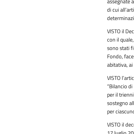
assegnate al
di cui all’a
determinazi
VISTO il Dec
con il quale
sono stati fi
Fondo, facen
abitativa, a
VISTO l’art
“Bilancio di
per il trien
sostegno all
per ciascun
VISTO il de
17 luglio 20