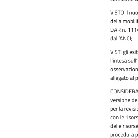
VISTO il nu
della mobili
DAR n. 1114
dall’ANCI;
VISTI gli es
l'intesa su
osservazion
allegato al 
CONSIDERATO
versione de
per la revis
con le risor
delle risors
procedura pe