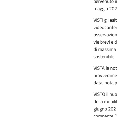
pervenuto i
maggio 202
VISTI gli es
videoconfer
osservazion
vie brevi e 
di massima 
sostenibili;
VISTA la no
provvedimen
data, nota 
VISTO il nu
della mobili
giugno 2021,
compente Di