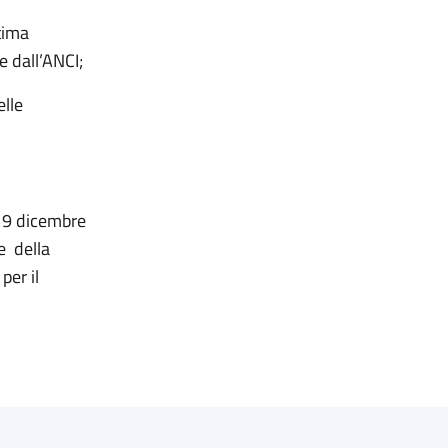
tima
 dall’ANCI;
elle
e 9 dicembre
e della
per il