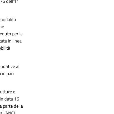
76 dell’11
 modalità
une
enuto per le
ate in linea
bilità
endative al
in pari
utture e
 in data 16
a parte della
all’ANCI;