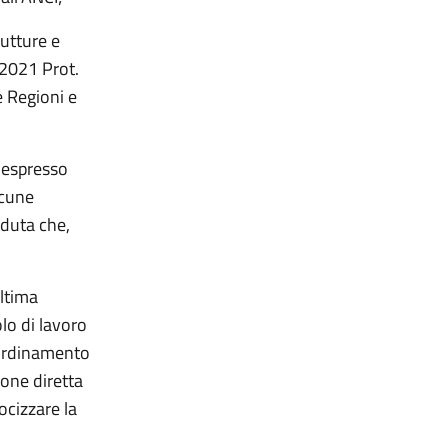
utture e
o 2021 Prot.
e Regioni e
o espresso
lcune
duta che,
ltima
lo di lavoro
coordinamento
ione diretta
ocizzare la