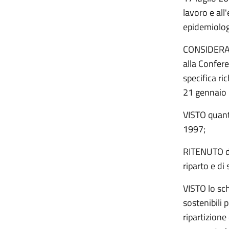
lavoro e al
epidemiolo
CONSIDERATO
alla Confer
specifica ri
21 gennaio
VISTO quant
1997;
RITENUTO di 
riparto e di
VISTO lo sch
sostenibili 
ripartizione