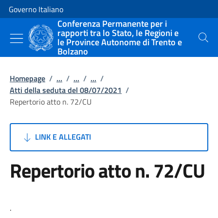
Vai al contenuto
Vai alla navigazione del sito
Governo Italiano
Conferenza Permanente per i
rapporti tra lo Stato, le Regioni e
le Province Autonome di Trento e
Cerca
Bolzano
Homepage
/
...
/
...
/
...
/
Atti della seduta del 08/07/2021
/
Repertorio atto n. 72/CU
LINK E ALLEGATI
Repertorio atto n. 72/CU
.