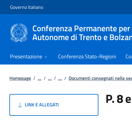
Vai al contenuto
Vai alla navigazione del sito
Governo Italiano
Conferenza Permanente per i r
Autonome di Trento e Bolza
Presentazione
Conferenza Stato-Regioni
Co
Homepage
/
...
/
...
/
...
/
Documenti consegnati nella s
P. 8 
LINK E ALLEGATI