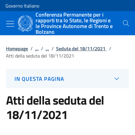
Vai al contenuto
Vai alla navigazione del sito
Governo Italiano
Conferenza Permanente per i
rapporti tra lo Stato, le Regioni e
le Province Autonome di Trento e
Cerca
Bolzano
Homepage
/
...
/
...
/
Seduta del 18/11/2021
/
Atti della seduta del 18/11/2021
IN QUESTA PAGINA
Atti della seduta del
18/11/2021