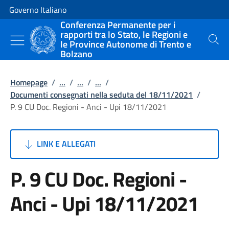
Vai al contenuto
Vai alla navigazione del sito
Governo Italiano
Conferenza Permanente per i
rapporti tra lo Stato, le Regioni e
le Province Autonome di Trento e
Cerca
Bolzano
Homepage
/
...
/
...
/
...
/
Documenti consegnati nella seduta del 18/11/2021
/
P. 9 CU Doc. Regioni - Anci - Upi 18/11/2021
LINK E ALLEGATI
P. 9 CU Doc. Regioni -
Anci - Upi 18/11/2021