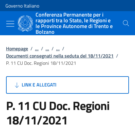
Vai al contenuto
Vai alla navigazione del sito
Governo Italiano
Conferenza Permanente per i
rapporti tra lo Stato, le Regioni e
le Province Autonome di Trento e
Cerca
Bolzano
Homepage
/
...
/
...
/
...
/
Documenti consegnati nella seduta del 18/11/2021
/
P. 11 CU Doc. Regioni 18/11/2021
LINK E ALLEGATI
P. 11 CU Doc. Regioni
18/11/2021