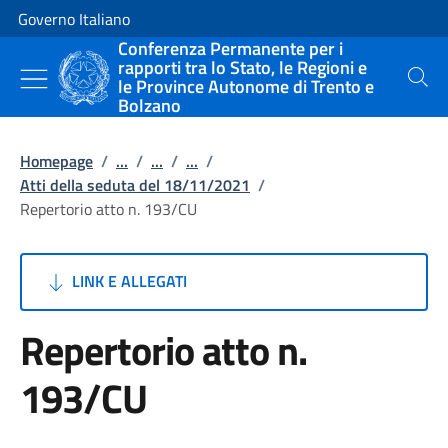
Vai al contenuto
Vai alla navigazione del sito
Governo Italiano
Conferenza Permanente per i
rapporti tra lo Stato, le Regioni e
le Province Autonome di Trento e
Cerca
Bolzano
Homepage
/
...
/
...
/
...
/
Atti della seduta del 18/11/2021
/
Repertorio atto n. 193/CU
LINK E ALLEGATI
Repertorio atto n.
193/CU