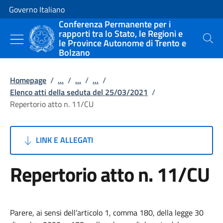
Vai al contenuto
Vai alla navigazione del sito
Governo Italiano
Conferenza Permanente per i
rapporti tra lo Stato, le Regioni e
le Province Autonome di Trento e
Cerca
Bolzano
Homepage
/
...
/
...
/
...
/
Elenco atti della seduta del 25/03/2021
/
Repertorio atto n. 11/CU
LINK E ALLEGATI
Repertorio atto n. 11/CU
Parere, ai sensi dell’articolo 1, comma 180, della legge 30