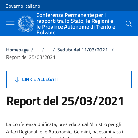
Vai al contenuto
Vai alla navigazione del sito
Governo Italiano
Conferenza Permanente per i
rapporti tra lo Stato, le Regioni e
le Province Autonome di Trento e
Cerca
Bolzano
Homepage
/
...
/
...
/
Seduta del 11/03/2021
/
Report del 25/03/2021
LINK E ALLEGATI
Report del 25/03/2021
La Conferenza Unificata, presieduta dal Ministro per gli
Affari Regionali e le Autonomie, Gelmini, ha esaminato i