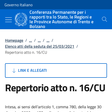
Vai al contenuto
Vai alla navigazione del sito
Governo Italiano
Conferenza Permanente per i
rapporti tra lo Stato, le Regioni e
le Province Autonome di Trento e
Cerca
Bolzano
Homepage
/
...
/
...
/
...
/
Elenco atti della seduta del 25/03/2021
/
Repertorio atto n. 16/CU
LINK E ALLEGATI
Repertorio atto n. 16/CU
Intesa, ai sensi dell’articolo 1, comma 780, della legge 30