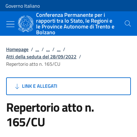
Vai al contenuto
Vai alla navigazione del sito
Governo Italiano
Conferenza Permanente per i
rapporti tra lo Stato, le Regioni e
le Province Autonome di Trento e
Cerca
Bolzano
Homepage
/
...
/
...
/
...
/
Atti della seduta del 28/09/2022
/
Repertorio atto n. 165/CU
LINK E ALLEGATI
Repertorio atto n.
165/CU