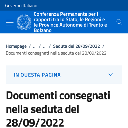
Vai al contenuto
Vai alla navigazione del sito
Governo Italiano
Conferenza Permanente per i
rapporti tra lo Stato, le Regioni e
le Province Autonome di Trento e
Cerca
Bolzano
Homepage
/
...
/
...
/
Seduta del 28/09/2022
/
Documenti consegnati nella seduta del 28/09/2022
IN QUESTA PAGINA
Documenti consegnati
nella seduta del
28/09/2022