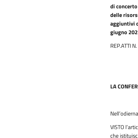
di concerto 
delle risors
aggiuntivi 
giugno 202
REP.ATTI N
LA CONFER
Nell’odiern
VISTO l’art
che istituis