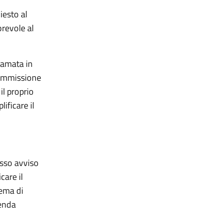
iesto al
orevole al
ramata in
Commissione
il proprio
ificare il
esso avviso
care il
hema di
ienda