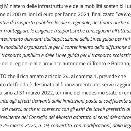
gi Ministero delle infrastrutture e della mobilità sostenibili
e di 200 milioni di euro per l’anno 2021, finalizzato “
all’er
ntivi di trasporto pubblico locale e regionale, destinato anche a 
r fronteggiare le esigenze trasportistiche conseguenti all’attuaz
ntenimento derivanti dall’applicazione delle Linee guida per l’i
e le modalità organizzative per il contenimento della diffusione
 trasporto pubblico e delle Linee guida per il trasporto scolasti
 delle regioni e alle province autonome di Trento e Bolzano;
 che il richiamato articolo 24, al comma 1, prevede che
to del fondo è destinato al finanziamento dei servizi aggiun
 sino al 31 marzo 2022, termine del medesimo stato di e
ronte agli effetti derivanti dalle limitazioni poste al coefficiente d
ei mezzi, anche in coerenza con gli esiti dei tavoli prefettizi di 
residente del Consiglio dei Ministri adottato ai sensi dell’articol
e 25 marzo 2020, n. 19, convertito, con modificazioni, dalla leg