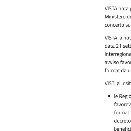
VISTA nota 
Ministero de
concerto su
VISTA la not
data 21 set
interregiona
avviso favor
format da ut
VISTI gli es
le Regi
favorevo
format 
decreto
benefici