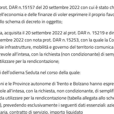
prot. DAR n.15157 del 20 settembre 2022 con cui è stato ch
ll’economia e delle finanze di voler esprimere il proprio fav
llo schema di decreto in oggetto;
a, acquisita il 20 settembre 2022 al prot. DAR n. 15219 e di
tembre 2022 con nota prot. DAR n.15253, con la quale la 
le infrastrutture, mobilità e governo del territorio comunica 
evole all’intesa, con la richiesta (non condizionante) di sempl
ilizzare per la rendicontazione;
iti dell’odierna Seduta nel corso della quale:
oni e le Province autonome di Trento e Bolzano hanno espr
le all'intesa, con la richiesta, non condizionante, di semplifi
da utilizzare per la rendicontazione (tabella allegata allo sc
), prevedendo esclusivamente i seguenti dati essenziali: az
aria, contratto di servizio, importo liquidato