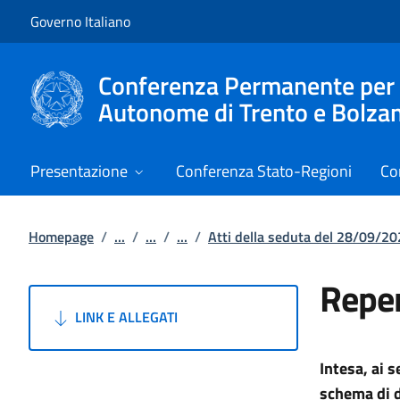
Vai al contenuto
Vai alla navigazione del sito
Governo Italiano
Conferenza Permanente per i r
Autonome di Trento e Bolza
Presentazione
Conferenza Stato-Regioni
Co
Homepage
/
...
/
...
/
...
/
Atti della seduta del 28/09/2
Reper
LINK E ALLEGATI
Intesa, ai 
schema di d