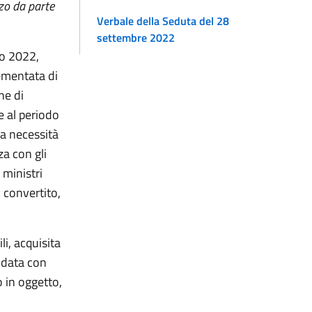
zzo da parte
Verbale della Seduta del 28
settembre 2022
io 2022,
rementata di
ne di
e al periodo
la necessità
za con gli
 ministri
 convertito,
li, acquisita
 data con
 in oggetto,