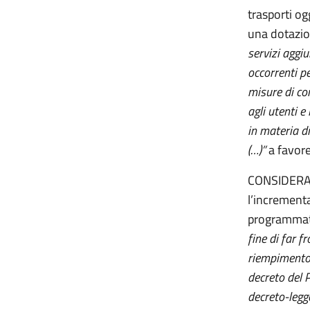
trasporti og
una dotazion
servizi aggiu
occorrenti pe
misure di co
agli utenti 
in materia di
(…)”
a favore
CONSIDERATO
l’incrementa
programmati
fine di far f
riempimento d
decreto del P
decreto-legg