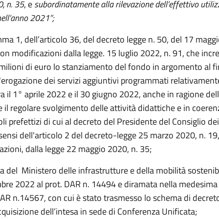
, n. 35
, e
subordinatamente alla rilevazione dell’effettivo utili
 nell’anno 2021”;
ma 1, dell’articolo 36, del decreto legge n. 50, del 17 magg
on modificazioni dalla legge. 15 luglio 2022, n. 91, che inc
 milioni di euro lo stanziamento del fondo in argomento al fi
l'erogazione dei servizi aggiuntivi programmati relativament
 il 1° aprile 2022 e il 30 giugno 2022, anche in ragione del
e il regolare svolgimento delle attività didattiche e in coeren
oli prefettizi di cui al decreto del Presidente del Consiglio dei
sensi dell'articolo 2 del decreto-legge 25 marzo 2020, n. 19,
azioni, dalla legge 22 maggio 2020, n. 35;
a del Ministero delle infrastrutture e della mobilità sostenibi
mbre 2022 al prot. DAR n. 14494 e diramata nella medesima
DAR n.14567, con cui è stato trasmesso lo schema di decreto
’acquisizione dell’intesa in sede di Conferenza Unificata;