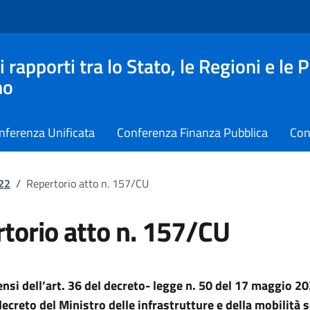
apporti tra lo Stato, le Regioni e le 
no
nferenza Unificata
Conferenza Finanza Pubblica
Con
022
/
Repertorio atto n. 157/CU
torio atto n. 157/CU
sensi dell’art. 36 del decreto- legge n. 50 del 17 maggio 20
ecreto del Ministro delle infrastrutture e della mobilità s