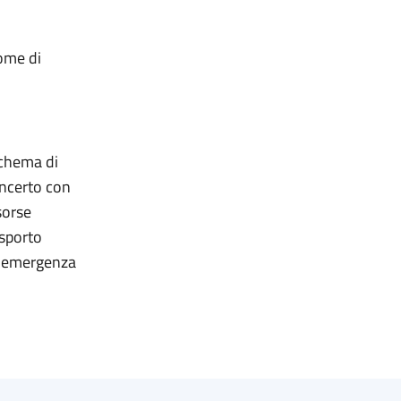
ome di
schema di
concerto con
isorse
asporto
 l'emergenza