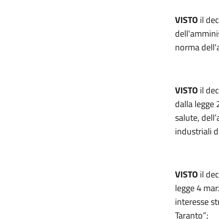
VISTO
il de
dell'amminis
norma dell'a
VISTO
il de
dalla legge 
salute, dell’
industriali 
VISTO
il de
legge 4 marz
interesse str
Taranto”;