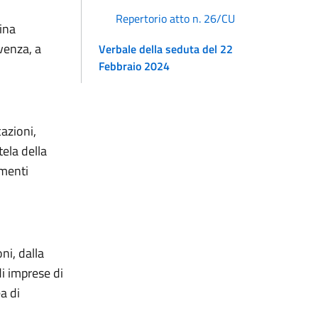
Repertorio atto n. 26/CU
lina
venza, a
Verbale della seduta del 22
Febbraio 2024
azioni,
ela della
imenti
ni, dalla
di imprese di
ea di