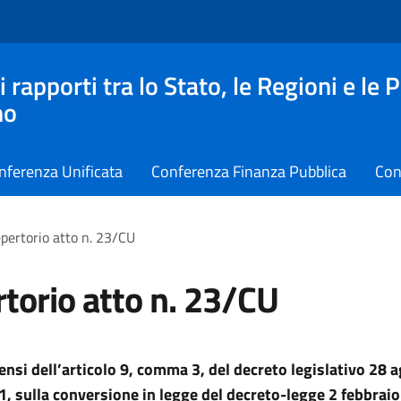
apporti tra lo Stato, le Regioni e le 
no
nferenza Unificata
Conferenza Finanza Pubblica
Con
pertorio atto n. 23/CU
torio atto n. 23/CU
sensi dell’articolo 9, comma 3, del decreto legislativo 28 
1, sulla conversione in legge del decreto
-legge 2 febbraio