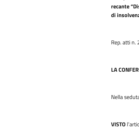
recante
“Dis
di insolven
Rep. atti n.
LA CONFER
Nella sedut
VISTO
l’art