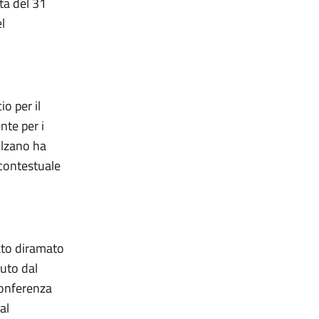
ta del 31
l
io per il
nte per i
olzano ha
 contestuale
ato diramato
nuto dal
onferenza
al