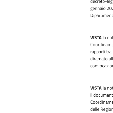
decreto-legg
gennaio 2024
Dipartiment
VISTA
la no
Coordinamen
rapporti tra
diramato al
convocazion
VISTA
la no
il documento
Coordinamen
delle Regio