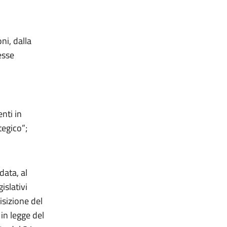
ni, dalla
esse
nti in
tegico”;
data, al
islativi
isizione del
in legge del