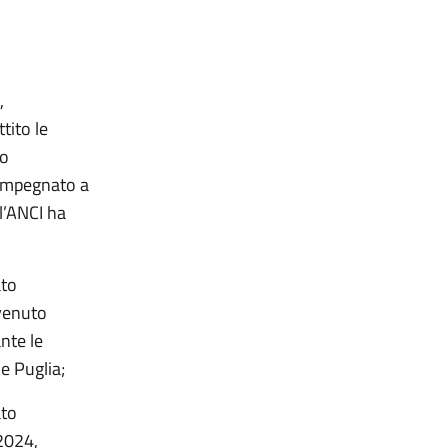
,
tito le
po
è impegnato a
l’ANCI ha
ato
rvenuto
ante le
ne Puglia;
ato
2024,