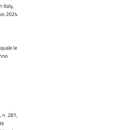
 Italy,
raio 2024
 quale le
anno
, n. 281,
te