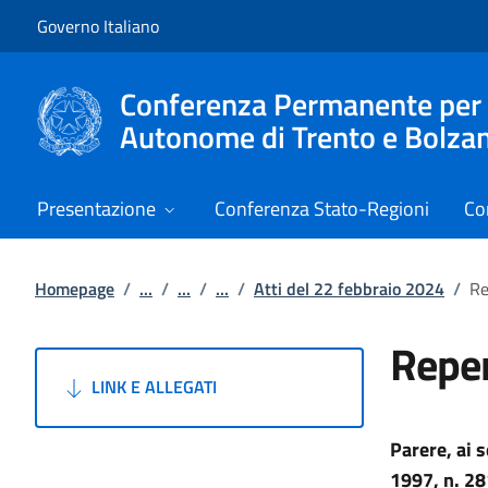
Vai al contenuto
Vai alla navigazione del sito
Governo Italiano
Conferenza Permanente per i r
Autonome di Trento e Bolza
Presentazione
Conferenza Stato-Regioni
Co
Homepage
/
...
/
...
/
...
/
Atti del 22 febbraio 2024
/
Re
Reper
LINK E ALLEGATI
Parere, ai 
1997, n. 28