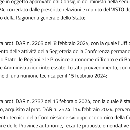
e in oggetto approvato dal Consiglio dei ministri nella sedu
, corredato dalle prescritte relazioni e munito del VISTO de
o della Ragioneria generale dello Stato;
ta prot. DAR n. 2263 dell’8 febbraio 2024, con la quale l’Uffic
to delle attività della Segreteria della Conferenza permane
 lo Stato, le Regioni e le Province autonome di Trento e di B
le Amministrazioni interessate il citato provvedimento, con
e di una riunione tecnica per il 15 febbraio 2024;
ta prot. DAR n. 2737 del 15 febbraio 2024, con la quale è st
, acquisito al prot. DAR n. 2574 il 14 febbraio 2024, perve
to tecnico della Commissione sviluppo economico della C
ni e delle Province autonome, recante proposte emendative 