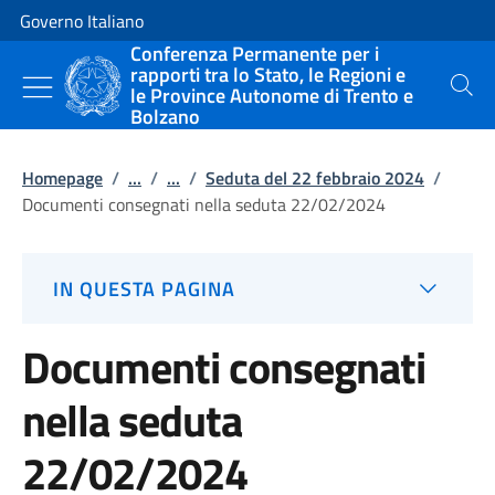
Vai al contenuto
Vai alla navigazione del sito
Governo Italiano
Conferenza Permanente per i
rapporti tra lo Stato, le Regioni e
le Province Autonome di Trento e
Cerca
Bolzano
Homepage
/
...
/
...
/
Seduta del 22 febbraio 2024
/
Documenti consegnati nella seduta 22/02/2024
IN QUESTA PAGINA
Documenti consegnati
nella seduta
22/02/2024