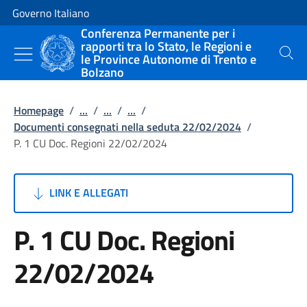
Vai al contenuto
Vai alla navigazione del sito
Governo Italiano
Conferenza Permanente per i
rapporti tra lo Stato, le Regioni e
le Province Autonome di Trento e
Cerca
Bolzano
Homepage
/
...
/
...
/
...
/
Documenti consegnati nella seduta 22/02/2024
/
P. 1 CU Doc. Regioni 22/02/2024
LINK E ALLEGATI
P. 1 CU Doc. Regioni
22/02/2024