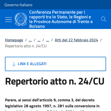
Vai al contenuto
Vai alla navigazione del sito
Governo Italiano
Conferenza Permanente per i
rapporti tra lo Stato, le Regioni e
le Province Autonome di Trento e
Cerca
Bolzano
Homepage
/
...
/
...
/
...
/
Atti del 22 febbraio 2024
/
Repertorio atto n. 24/CU
LINK E ALLEGATI
Repertorio atto n. 24/CU
Parere, ai sensi dell’articolo 9, comma 3, del decreto
legislativo 28 agosto 1997, n. 281 sulla conversione in