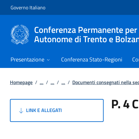
Vai al contenuto
Vai alla navigazione del sito
Governo Italiano
Conferenza Permanente per i r
Autonome di Trento e Bolza
Presentazione
Conferenza Stato-Regioni
Co
Homepage
/
...
/
...
/
...
/
Documenti consegnati nella s
P. 4 
LINK E ALLEGATI