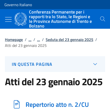
Vai al contenuto
Vai alla navigazione del sito
Governo Italiano
Conferenza Permanente per i
rapporti tra lo Stato, le Regioni e
le Province Autonome di Trento e
Cerca
Bolzano
Homepage
/
...
/
...
/
Seduta del 23 gennaio 2025
/
Atti del 23 gennaio 2025
IN QUESTA PAGINA
Atti del 23 gennaio 2025
Repertorio atto n. 2/CU