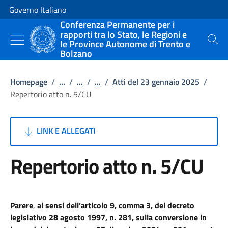
Vai al contenuto
Vai alla navigazione del sito
Governo Italiano
Conferenza Permanente per i
rapporti tra lo Stato, le Regioni e
le Province Autonome di Trento e
Cerca
Bolzano
Homepage
/
...
/
...
/
...
/
Atti del 23 gennaio 2025
/
Repertorio atto n. 5/CU
LINK E ALLEGATI
Repertorio atto n. 5/CU
Parere
,
ai sensi dell’articolo 9, comma 3, del decreto
legislativo 28 agosto 1997, n. 281, sulla conversione in