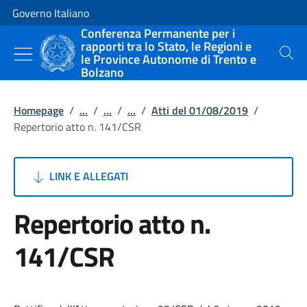
Vai al contenuto
Vai alla navigazione del sito
Governo Italiano
Conferenza Permanente per i
rapporti tra lo Stato, le Regioni e
le Province Autonome di Trento e
Cerca
Bolzano
Homepage
/
...
/
...
/
...
/
Atti del 01/08/2019
/
Repertorio atto n. 141/CSR
LINK E ALLEGATI
Repertorio atto n.
141/CSR