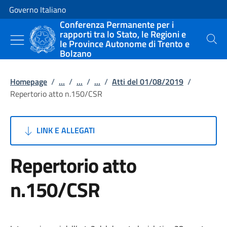
Vai al contenuto
Vai alla navigazione del sito
Governo Italiano
Conferenza Permanente per i
rapporti tra lo Stato, le Regioni e
le Province Autonome di Trento e
Cerca
Bolzano
Homepage
/
...
/
...
/
...
/
Atti del 01/08/2019
/
Repertorio atto n.150/CSR
LINK E ALLEGATI
Repertorio atto
n.150/CSR