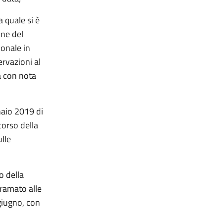
a quale si è
one del
ionale in
rvazioni al
a con nota
naio 2019 di
corso della
ulle
o della
iramato alle
giugno, con