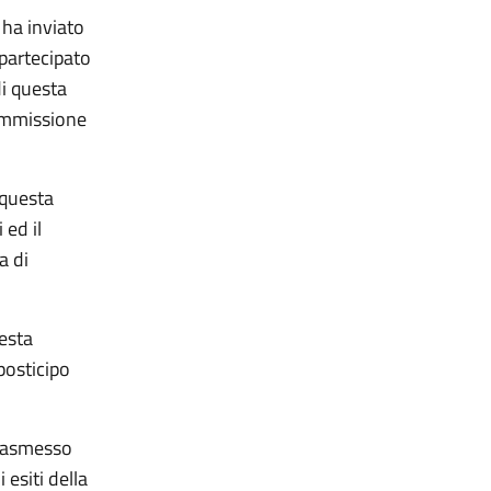
 ha inviato
partecipato
di questa
ommissione
 questa
 ed il
a di
uesta
posticipo
 trasmesso
 esiti della