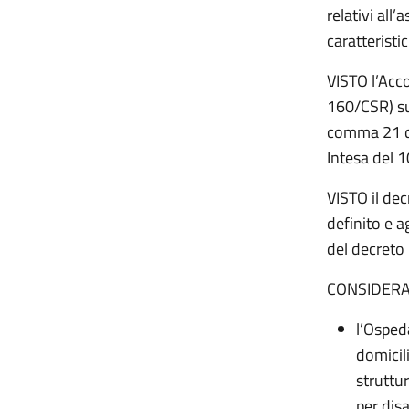
relativi all
caratteristi
VISTO l’Acc
160/CSR) sul
comma 21 del
Intesa del 1
VISTO il dec
definito e a
del decreto 
CONSIDERA
l’Osped
domicil
struttur
per disa