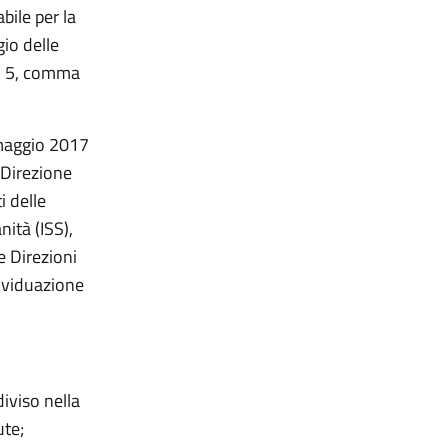
ile per la
gio delle
lo 5, comma
 maggio 2017
 Direzione
 delle
nità (ISS),
e Direzioni
dividuazione
iviso nella
ute;