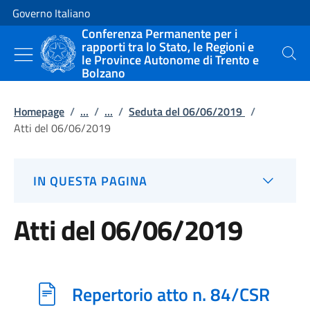
Vai al contenuto
Vai alla navigazione del sito
Governo Italiano
Conferenza Permanente per i
rapporti tra lo Stato, le Regioni e
le Province Autonome di Trento e
Cerca
Bolzano
Homepage
/
...
/
...
/
Seduta del 06/06/2019
/
Atti del 06/06/2019
IN QUESTA PAGINA
Atti del 06/06/2019
Repertorio atto n. 84/CSR