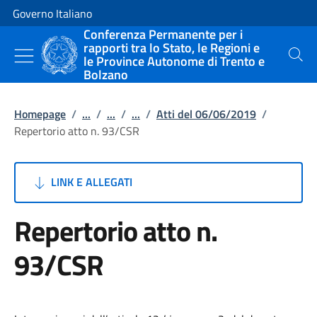
Vai al contenuto
Vai alla navigazione del sito
Governo Italiano
Conferenza Permanente per i
rapporti tra lo Stato, le Regioni e
le Province Autonome di Trento e
Cerca
Bolzano
Homepage
/
...
/
...
/
...
/
Atti del 06/06/2019
/
Repertorio atto n. 93/CSR
LINK E ALLEGATI
Repertorio atto n.
93/CSR