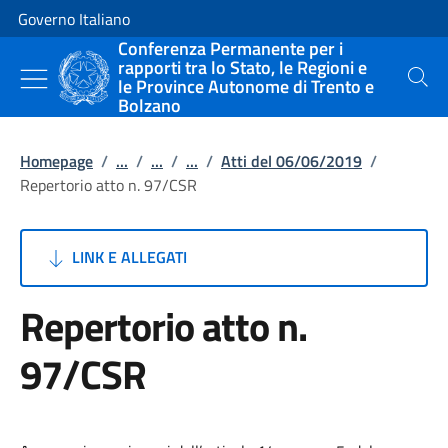
Vai al contenuto
Vai alla navigazione del sito
Governo Italiano
Conferenza Permanente per i
rapporti tra lo Stato, le Regioni e
le Province Autonome di Trento e
Cerca
Bolzano
Homepage
/
...
/
...
/
...
/
Atti del 06/06/2019
/
Repertorio atto n. 97/CSR
LINK E ALLEGATI
Repertorio atto n.
97/CSR