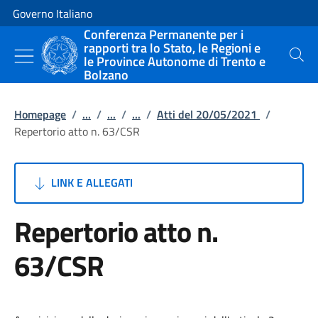
Vai al contenuto
Vai alla navigazione del sito
Governo Italiano
Conferenza Permanente per i
rapporti tra lo Stato, le Regioni e
le Province Autonome di Trento e
Cerca
Bolzano
Homepage
/
...
/
...
/
...
/
Atti del 20/05/2021
/
Repertorio atto n. 63/CSR
LINK E ALLEGATI
Repertorio atto n.
63/CSR