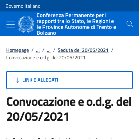
Vai al contenuto
Vai alla navigazione del sito
Governo Italiano
Conferenza Permanente per i
rapporti tra lo Stato, le Regioni e
le Province Autonome di Trento e
Cerca
Bolzano
Homepage
/
...
/
...
/
Seduta del 20/05/2021
/
Convocazione e o.d.g. del 20/05/2021
LINK E ALLEGATI
Convocazione e o.d.g. del
20/05/2021