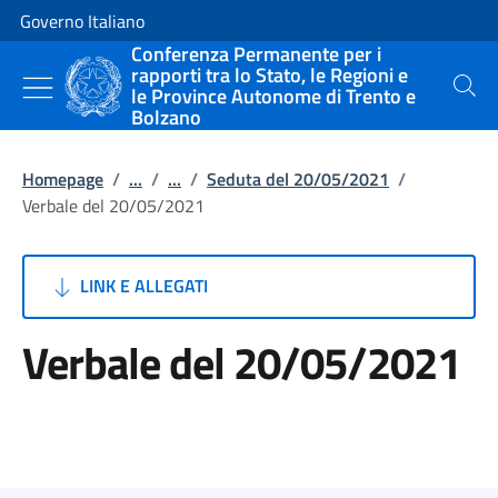
Vai al contenuto
Vai alla navigazione del sito
Governo Italiano
Conferenza Permanente per i
rapporti tra lo Stato, le Regioni e
le Province Autonome di Trento e
Cerca
Bolzano
Homepage
/
...
/
...
/
Seduta del 20/05/2021
/
Verbale del 20/05/2021
LINK E ALLEGATI
Verbale del 20/05/2021