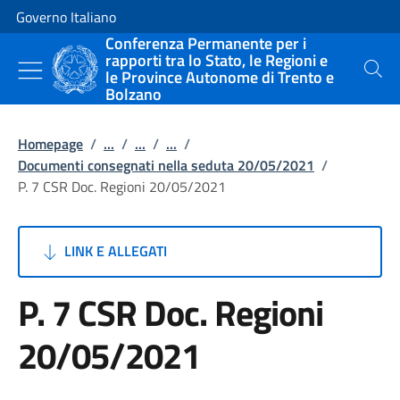
Vai al contenuto
Vai alla navigazione del sito
Governo Italiano
Conferenza Permanente per i
rapporti tra lo Stato, le Regioni e
le Province Autonome di Trento e
Cerca
Bolzano
Homepage
/
...
/
...
/
...
/
Documenti consegnati nella seduta 20/05/2021
/
P. 7 CSR Doc. Regioni 20/05/2021
LINK E ALLEGATI
P. 7 CSR Doc. Regioni
20/05/2021