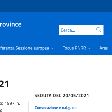
Province
Cerca
ferenza Sessione europea
Focus PNRR
Area r
021
SEDUTA DEL 20/05/2021
sto 1997, n.
Convocazione e o.d.g. del
di