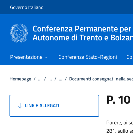
Vai al contenuto
Vai alla navigazione del sito
Governo Italiano
Conferenza Permanente per i r
Autonome di Trento e Bolza
Presentazione
Conferenza Stato-Regioni
Co
Homepage
/
...
/
...
/
...
/
Documenti consegnati nella s
P. 10
LINK E ALLEGATI
Parere, ai s
281, sullo 