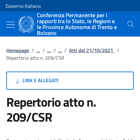
Vai al contenuto
Vai alla navigazione del sito
Governo Italiano
Conferenza Permanente per i
rapporti tra lo Stato, le Regioni e
le Province Autonome di Trento e
Cerca
Bolzano
Homepage
/
...
/
...
/
...
/
Atti del 21/10/2021
/
Repertorio atto n. 209/CSR
LINK E ALLEGATI
Repertorio atto n.
209/CSR