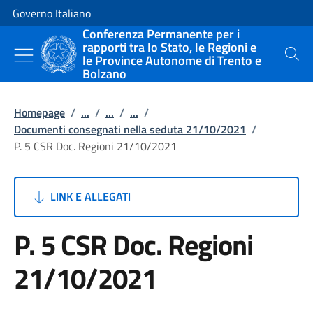
Vai al contenuto
Vai alla navigazione del sito
Governo Italiano
Conferenza Permanente per i
rapporti tra lo Stato, le Regioni e
le Province Autonome di Trento e
Cerca
Bolzano
Homepage
/
...
/
...
/
...
/
Documenti consegnati nella seduta 21/10/2021
/
P. 5 CSR Doc. Regioni 21/10/2021
LINK E ALLEGATI
P. 5 CSR Doc. Regioni
21/10/2021