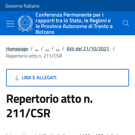
Vai al contenuto
Vai alla navigazione del sito
Governo Italiano
Conferenza Permanente per i
rapporti tra lo Stato, le Regioni e
le Province Autonome di Trento e
Cerca
Bolzano
Homepage
/
...
/
...
/
...
/
Atti del 21/10/2021
/
Repertorio atto n. 211/CSR
LINK E ALLEGATI
Repertorio atto n.
211/CSR