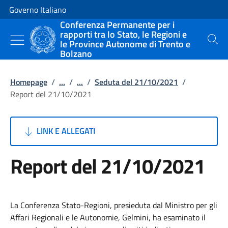
Vai al contenuto
Vai alla navigazione del sito
Governo Italiano
Conferenza Permanente per i
rapporti tra lo Stato, le Regioni e
le Province Autonome di Trento e
Cerca
Bolzano
Homepage
/
...
/
...
/
Seduta del 21/10/2021
/
Report del 21/10/2021
LINK E ALLEGATI
Report del 21/10/2021
La Conferenza Stato-Regioni, presieduta dal Ministro per gli
Affari Regionali e le Autonomie, Gelmini, ha esaminato il