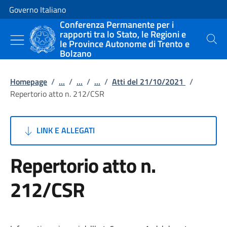
Vai al contenuto
Vai alla navigazione del sito
Governo Italiano
Conferenza Permanente per i
rapporti tra lo Stato, le Regioni e
le Province Autonome di Trento e
Cerca
Bolzano
Homepage
/
...
/
...
/
...
/
Atti del 21/10/2021
/
Repertorio atto n. 212/CSR
LINK E ALLEGATI
Repertorio atto n.
212/CSR