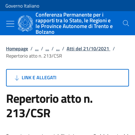
Vai al contenuto
Vai alla navigazione del sito
Governo Italiano
Conferenza Permanente per i
rapporti tra lo Stato, le Regioni e
le Province Autonome di Trento e
Cerca
Bolzano
Homepage
/
...
/
...
/
...
/
Atti del 21/10/2021
/
Repertorio atto n. 213/CSR
LINK E ALLEGATI
Repertorio atto n.
213/CSR