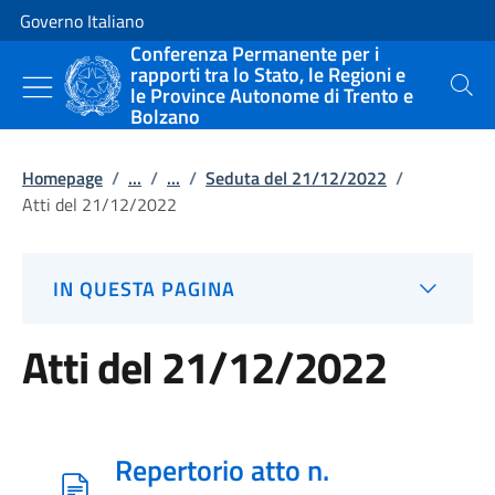
Vai al contenuto
Vai alla navigazione del sito
Governo Italiano
Conferenza Permanente per i
rapporti tra lo Stato, le Regioni e
le Province Autonome di Trento e
Cerca
Bolzano
Homepage
/
...
/
...
/
Seduta del 21/12/2022
/
Atti del 21/12/2022
IN QUESTA PAGINA
Atti del 21/12/2022
Repertorio atto n.