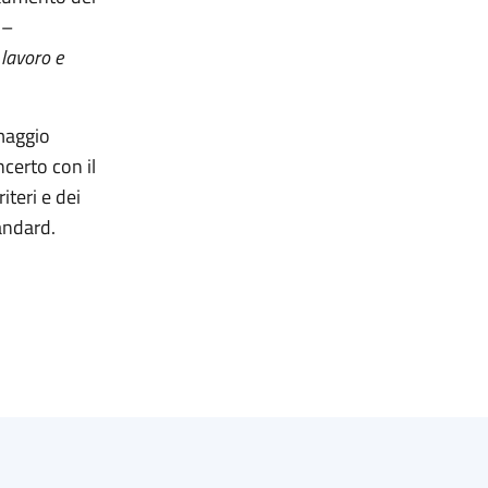
 –
 lavoro e
 maggio
ncerto con il
iteri e dei
tandard.