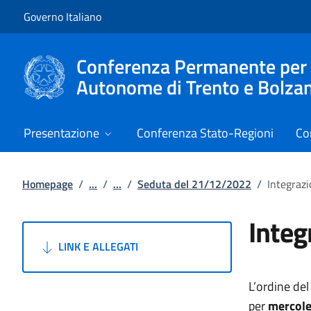
Vai al contenuto
Vai alla navigazione del sito
Governo Italiano
Conferenza Permanente per i r
Autonome di Trento e Bolza
Presentazione
Conferenza Stato-Regioni
Co
Homepage
/
...
/
...
/
Seduta del 21/12/2022
/
Integrazi
Integ
LINK E ALLEGATI
L’ordine de
per
mercole