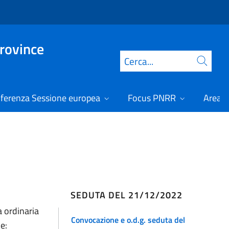
Province
Cerca
ferenza Sessione europea
Focus PNRR
Area r
SEDUTA DEL 21/12/2022
a ordinaria
Convocazione e o.d.g. seduta del
e: