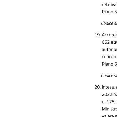
relativa
Piano S
Codice sito 
Accordo
662 e s
autonom
concerne
Piano S
Codice sito 
Intesa,
2022 n.
n. 175, 
Ministro
valere s