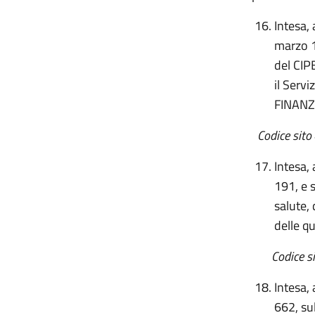
Intesa, 
marzo 1
del CIPE
il Serv
FINANZ
Codice sito
Intesa,
191, e 
salute, 
delle q
Codice sito 
Intesa,
662, su