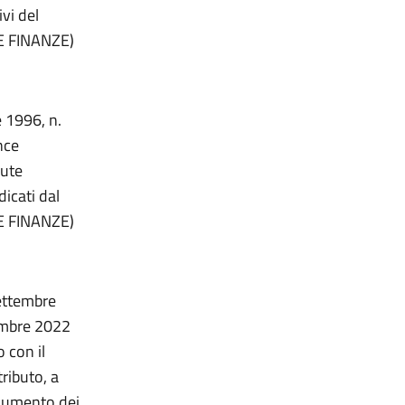
ivi del
 E FINANZE)
e 1996, n.
nce
lute
dicati dal
 E FINANZE)
settembre
vembre 2022
 con il
ributo, a
l’aumento dei