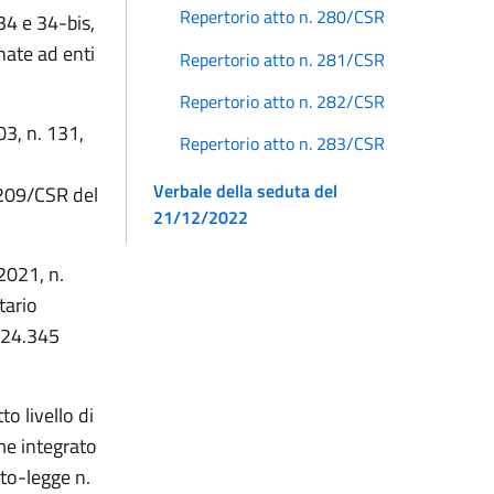
Repertorio atto n. 280/CSR
 34 e 34-bis,
nate ad enti
Repertorio atto n. 281/CSR
Repertorio atto n. 282/CSR
03, n. 131,
Repertorio atto n. 283/CSR
Verbale della seduta del
. 209/CSR del
21/12/2022
2021, n.
tario
 124.345
o livello di
me integrato
eto-legge n.