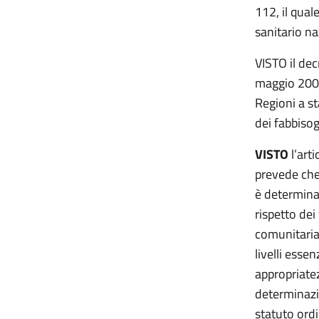
112, il qual
sanitario n
VISTO il dec
maggio 2009,
Regioni a st
dei fabbisog
VISTO
l’art
prevede che
è determina
rispetto dei 
comunitaria
livelli esse
appropriatez
determinazi
statuto ordi