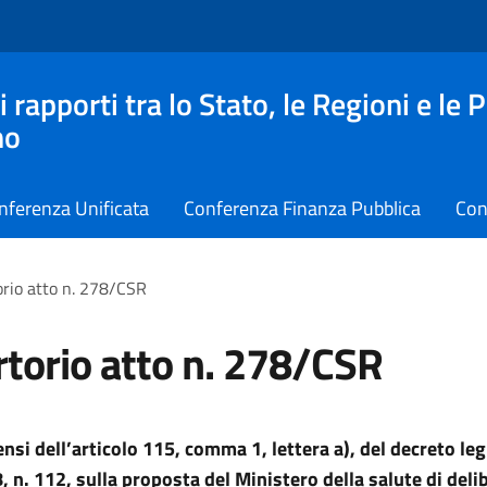
apporti tra lo Stato, le Regioni e le 
no
nferenza Unificata
Conferenza Finanza Pubblica
Con
rio atto n. 278/CSR
torio atto n. 278/CSR
ensi dell’articolo 115, comma 1, lettera a), del decreto leg
 n. 112, sulla proposta del Ministero della salute di deli