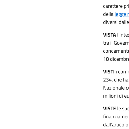
carattere pr
della
legge 
diversi dall
VISTA
l’Inte
tra il Gover
concernente 
18 dicembre
VISTI
i comm
234, che han
Nazionale c
milioni di e
VISTE
le suc
finanziamen
dall’articol