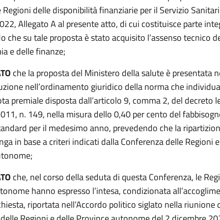
le Regioni delle disponibilità finanziarie per il Servizio Sanita
022, Allegato A al presente atto, di cui costituisce parte inte
 che su tale proposta è stato acquisito l’assenso tecnico d
a e delle finanze;
ATO
che la proposta del Ministero della salute è presentata 
uzione nell’ordinamento giuridico della norma che individua
ta premiale disposta dall’articolo 9, comma 2, del decreto le
011, n. 149, nella misura dello 0,40 per cento del fabbisogn
tandard per il medesimo anno, prevedendo che la ripartizion
ga in base a criteri indicati dalla Conferenza delle Regioni e
utonome;
ATO
che, nel corso della seduta di questa Conferenza, le Regi
tonome hanno espresso l’intesa, condizionata all’accoglime
hiesta, riportata nell’Accordo politico siglato nella riunione 
delle Regioni e delle Province autonome del 2 dicembre 2022