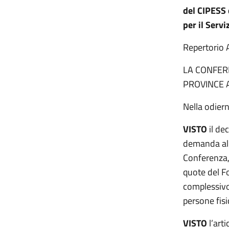
del CIPESS c
per il Serv
Repertori
LA CONFERE
PROVINCE 
Nella odier
VISTO
il de
demanda al 
Conferenza,
quote del F
complessivo 
persone fisi
VISTO
l’art