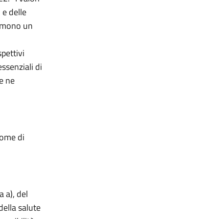
 e delle
sumono un
pettivi
essenziali di
e ne
nome di
a a), del
della salute