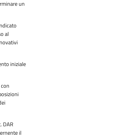
erminare un
indicato
o al
nnovativi
nto iniziale
, con
posizioni
dei
t. DAR
ernente il