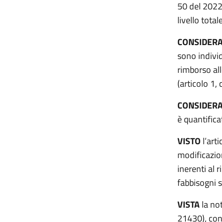
50 del 2022 
livello tota
CONSIDER
sono individ
rimborso all
(articolo 1
CONSIDER
è quantifica
VISTO
l’art
modificazion
inerenti al 
fabbisogni 
VISTA
la no
21430), con 