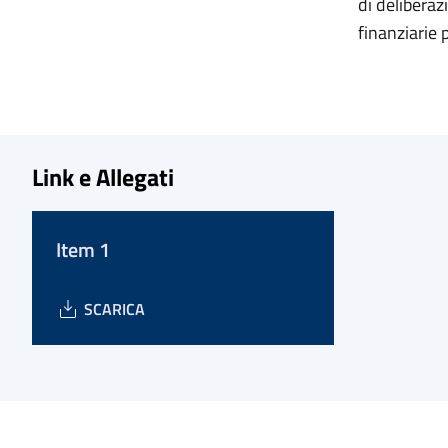
di deliberaz
finanziarie 
Link e Allegati
Item 1
SCARICA