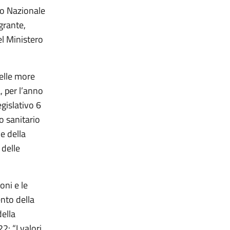
rio Nazionale
grante,
el Ministero
nelle more
, per l’anno
gislativo 6
o sanitario
e della
 delle
oni e le
nto della
della
: “I valori