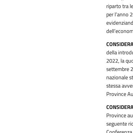
riparto tra 
per l’anno 2
evidenziando
dell’economi
CONSIDER
della introd
2022, la quo
settembre 2
nazionale s
stessa avven
Province A
CONSIDER
Province au
seguente ric
Conferenza 