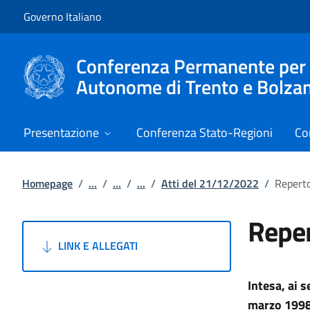
Vai al contenuto
Vai alla navigazione del sito
Governo Italiano
Conferenza Permanente per i r
Autonome di Trento e Bolza
Presentazione
Conferenza Stato-Regioni
Co
Homepage
/
...
/
...
/
...
/
Atti del 21/12/2022
/
Reperto
Reper
LINK E ALLEGATI
Intesa,
ai s
marzo 1998,