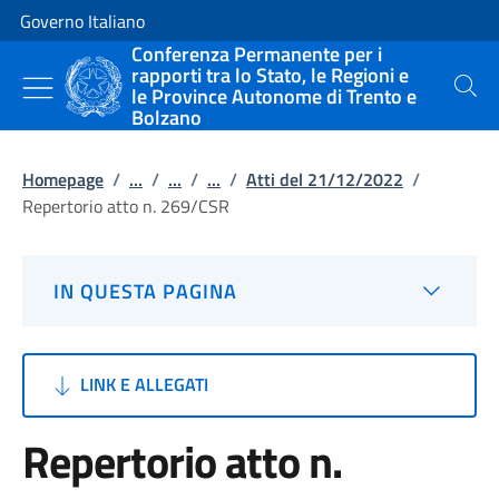
Vai al contenuto
Vai alla navigazione del sito
Governo Italiano
Conferenza Permanente per i
rapporti tra lo Stato, le Regioni e
le Province Autonome di Trento e
Cerca
Bolzano
Homepage
/
...
/
...
/
...
/
Atti del 21/12/2022
/
Repertorio atto n. 269/CSR
IN QUESTA PAGINA
LINK E ALLEGATI
Repertorio atto n.