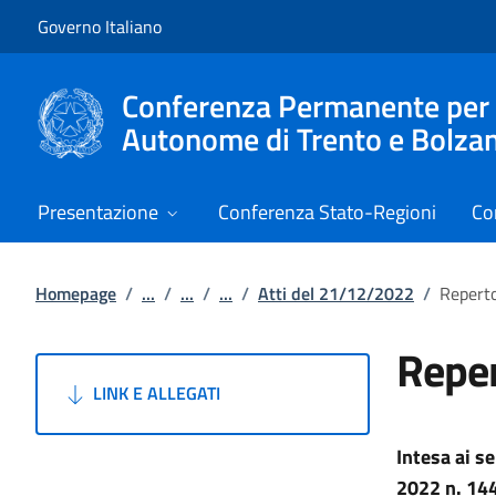
Vai al contenuto
Vai alla navigazione del sito
Governo Italiano
Conferenza Permanente per i r
Autonome di Trento e Bolza
Presentazione
Conferenza Stato-Regioni
Co
Homepage
/
...
/
...
/
...
/
Atti del 21/12/2022
/
Reperto
Reper
LINK E ALLEGATI
Intesa ai s
2022 n. 144