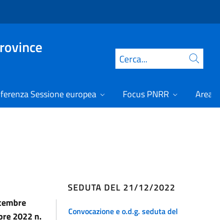
Province
Cerca
ferenza Sessione europea
Focus PNRR
Area r
SEDUTA DEL 21/12/2022
ttembre
Convocazione e o.d.g. seduta del
bre 2022 n.