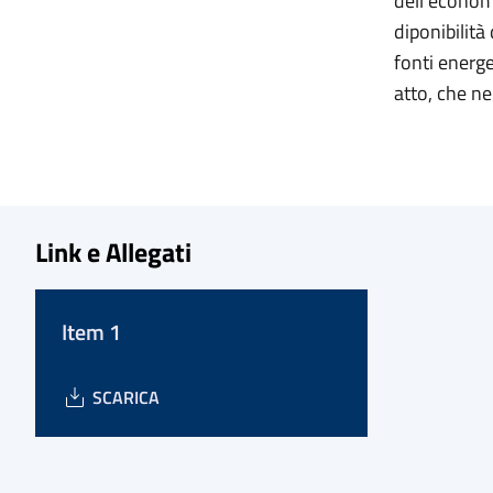
dell’economi
diponibilità
fonti energe
atto, che ne
Link e Allegati
Item 1
SCARICA