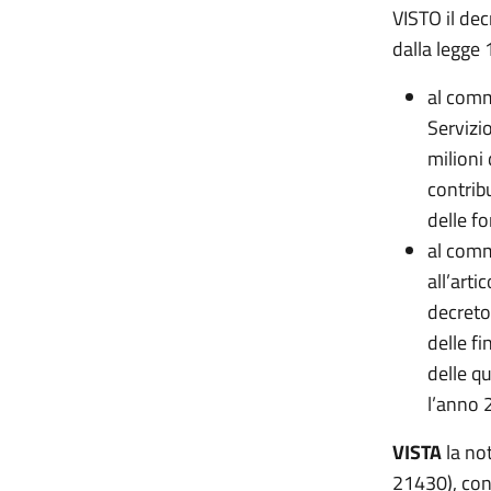
VISTO il de
dalla legge 
al comm
Servizi
milioni
contrib
delle f
al comm
all’arti
decreto
delle f
delle q
l’anno 
VISTA
la no
21430), con 