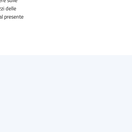
ere sulle
zi delle
al presente