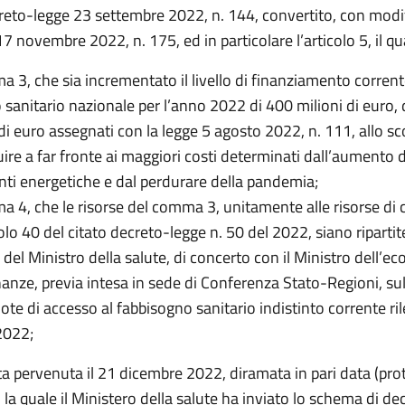
creto-legge 23 settembre 2022, n. 144, convertito, con modif
17 novembre 2022, n. 175, ed in particolare l’articolo 5, il q
a 3, che sia incrementato il livello di finanziamento corrent
o sanitario nazionale per l’anno 2022 di 400 milioni di euro, 
 di euro assegnati con la legge 5 agosto 2022, n. 111, allo sc
uire a far fronte ai maggiori costi determinati dall’aumento d
onti energetiche e dal perdurare della pandemia;
a 4, che le risorse del comma 3, unitamente alle risorse di 
colo 40 del citato decreto-legge n. 50 del 2022, siano riparti
 del Ministro della salute, di concerto con il Ministro dell’e
inanze, previa intesa in sede di Conferenza Stato-Regioni, su
uote di accesso al fabbisogno sanitario indistinto corrente ri
2022;
ta pervenuta il 21 dicembre 2022, diramata in pari data (pro
la quale il Ministero della salute ha inviato lo schema di de