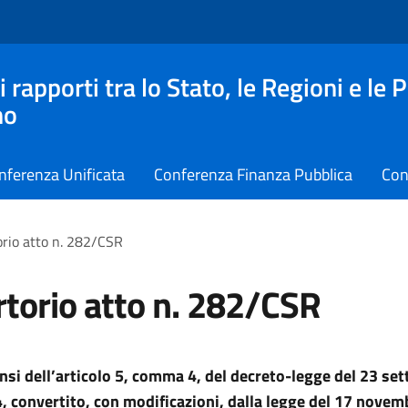
apporti tra lo Stato, le Regioni e le 
no
nferenza Unificata
Conferenza Finanza Pubblica
Con
rio atto n. 282/CSR
torio atto n. 282/CSR
ensi dell’articolo 5, comma 4, del decreto-legge del 23 se
, convertito, con modificazioni, dalla legge del 17 novem