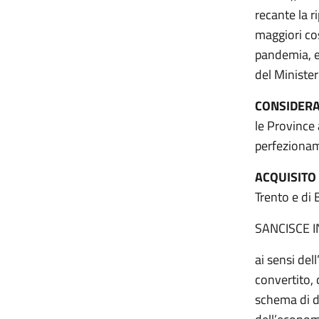
recante la r
maggiori cos
pandemia, e
del Minister
CONSIDER
le Province
perfezionam
ACQUISITO
Trento e di 
SANCISCE 
ai sensi del
convertito, 
schema di de