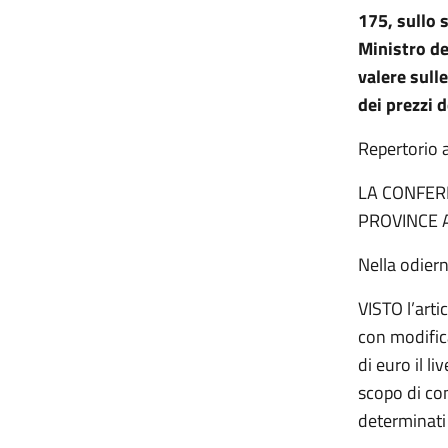
175, sullo 
Ministro de
valere sull
dei prezzi d
Repertorio 
LA CONFERE
PROVINCE 
Nella odier
VISTO l’art
con modifica
di euro il l
scopo di con
determinati 