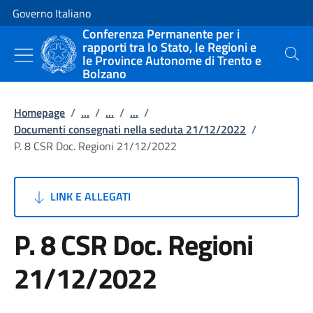
Vai al contenuto
Vai alla navigazione del sito
Governo Italiano
Conferenza Permanente per i
rapporti tra lo Stato, le Regioni e
le Province Autonome di Trento e
Cerca
Bolzano
Homepage
/
...
/
...
/
...
/
Documenti consegnati nella seduta 21/12/2022
/
P. 8 CSR Doc. Regioni 21/12/2022
LINK E ALLEGATI
P. 8 CSR Doc. Regioni
21/12/2022