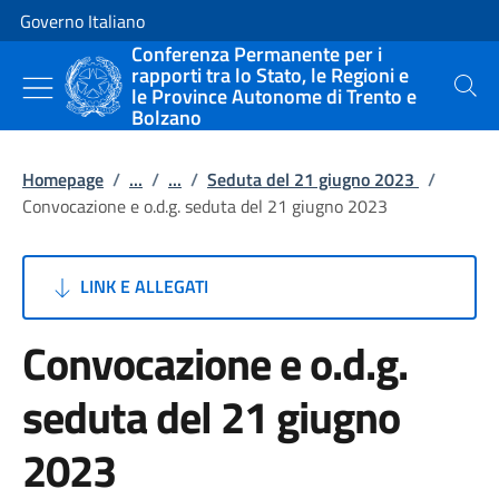
Vai al contenuto
Vai alla navigazione del sito
Governo Italiano
Conferenza Permanente per i
rapporti tra lo Stato, le Regioni e
le Province Autonome di Trento e
Cerca
Bolzano
Homepage
/
...
/
...
/
Seduta del 21 giugno 2023
/
Convocazione e o.d.g. seduta del 21 giugno 2023
LINK E ALLEGATI
Convocazione e o.d.g.
seduta del 21 giugno
2023