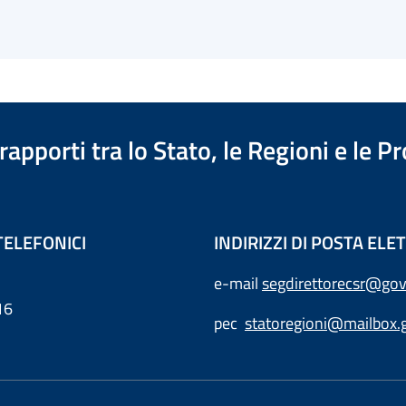
apporti tra lo Stato, le Regioni e le 
TELEFONICI
INDIRIZZI DI POSTA EL
e-mail
segdirettorecsr@gov
16
pec
statoregioni@mailbox.g