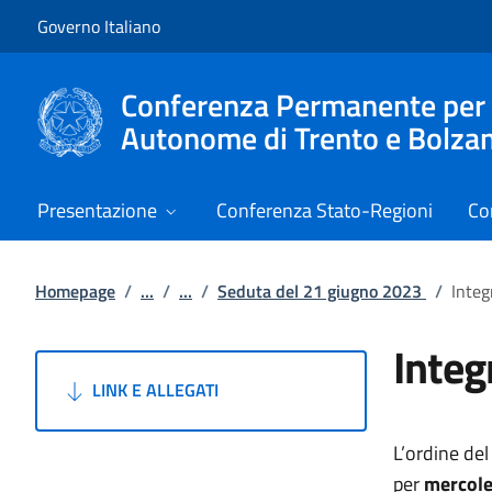
Vai al contenuto
Vai alla navigazione del sito
Governo Italiano
Conferenza Permanente per i r
Autonome di Trento e Bolza
Presentazione
Conferenza Stato-Regioni
Co
Homepage
/
...
/
...
/
Seduta del 21 giugno 2023
/
Integ
Integ
LINK E ALLEGATI
L’ordine del
per
mercole