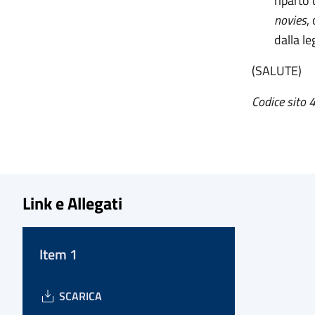
riparto
novies
,
dalla l
(SALUTE)
Codice sito
Link e Allegati
Item 1
SCARICA