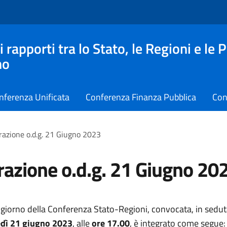
apporti tra lo Stato, le Regioni e le 
no
nferenza Unificata
Conferenza Finanza Pubblica
Con
razione o.d.g. 21 Giugno 2023
razione o.d.g. 21 Giugno 20
 giorno della Conferenza Stato-Regioni, convocata, in sedut
dì 21 giugno 2023
, alle
ore
17.00
, è integrato come segue: