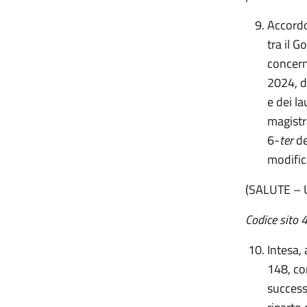
Accordo,
tra il 
concern
2024, de
e dei la
magistra
6-
ter
de
modific
(SALUTE – 
Codice sito
Intesa,
148, co
success