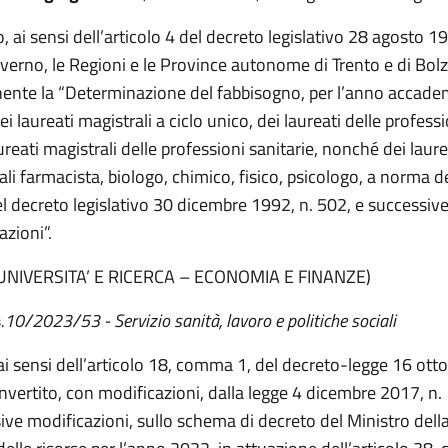
 ai sensi dell’articolo 4 del decreto legislativo 28 agosto 1
Governo, le Regioni e le Province autonome di Trento e di Bol
ente la “Determinazione del fabbisogno, per l’anno accad
i laureati magistrali a ciclo unico, dei laureati delle professi
ureati magistrali delle professioni sanitarie, nonché dei laure
li farmacista, biologo, chimico, fisico, psicologo, a norma de
l decreto legislativo 30 dicembre 1992, n. 502, e successiv
azioni”.
UNIVERSITA’ E RICERCA – ECONOMIA E FINANZE)
 4.10/2023/53 -
Servizio sanità, lavoro e politiche sociali
 ai sensi dell’articolo 18, comma 1, del decreto-legge 16 ott
nvertito, con modificazioni, dalla legge 4 dicembre 2017, n.
ive modificazioni, sullo schema di decreto del Ministro della